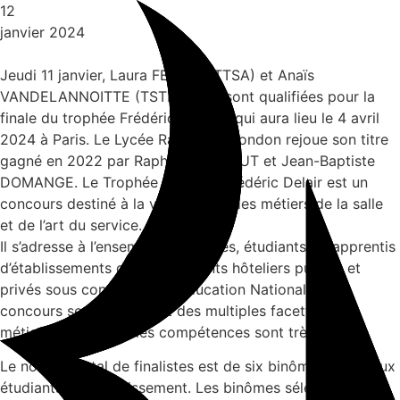
Aller
12
au
janvier 2024
contenu
Jeudi 11 janvier, Laura FELTEN (TTSA) et Anaïs
VANDELANNOITTE (TSTHR2) se sont qualifiées pour la
finale du trophée Frédéric DELAIR qui aura lieu le 4 avril
2024 à Paris. Le Lycée Raymond Mondon rejoue son titre
gagné en 2022 par Raphaël MICHAUT et Jean-Baptiste
DOMANGE. Le Trophée National Frédéric Delair est un
concours destiné à la valorisation des métiers de la salle
et de l’art du service.
Il s’adresse à l’ensemble des élèves, étudiants ou apprentis
d’établissements d’enseignements hôteliers publics et
privés sous contrat avec l’Éducation Nationale. Ce
concours se veut le reflet des multiples facettes des
métiers de salle, où les compétences sont très larges.
Le nombre total de finalistes est de six binômes, soit deux
étudiants par établissement. Les binômes sélectionnés