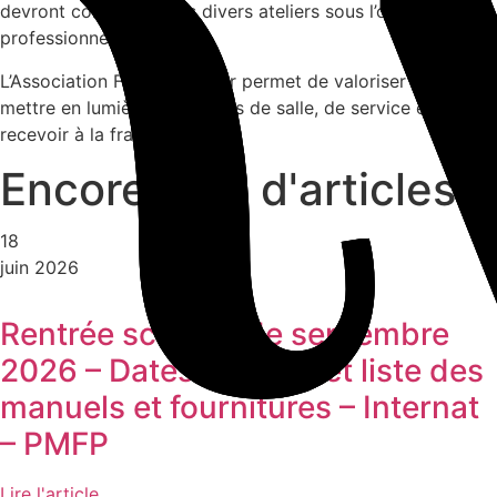
devront concourir dans divers ateliers sous l’œil expert de
professionnels reconnus.
L’Association Frédéric Delair permet de valoriser et de
mettre en lumière les métiers de salle, de service et l’art de
recevoir à la française.
Encore plus
d'articles
18
juin 2026
Rentrée scolaire de septembre
2026 – Dates – Tenue et liste des
manuels et fournitures – Internat
– PMFP
Lire l'article