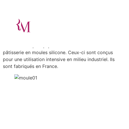
6
septembre 2022
Le lycée Mondon vient de signer un partenariat avec la
société Maé qui équipera les cuisines et la filière
pâtisserie en moules silicone. Ceux-ci sont conçus
pour une utilisation intensive en milieu industriel. Ils
sont fabriqués en France.